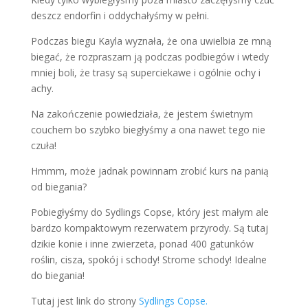
deszcz endorfin i oddychałyśmy w pełni.
Podczas biegu Kayla wyznała, że ona uwielbia ze mną
biegać, że rozpraszam ją podczas podbiegów i wtedy
mniej boli, że trasy są superciekawe i ogólnie ochy i
achy.
Na zakończenie powiedziała, że jestem świetnym
couchem bo szybko biegłyśmy a ona nawet tego nie
czuła!
Hmmm, może jadnak powinnam zrobić kurs na panią
od biegania?
Pobiegłyśmy do Sydlings Copse, który jest małym ale
bardzo kompaktowym rezerwatem przyrody. Są tutaj
dzikie konie i inne zwierzeta, ponad 400 gatunków
roślin, cisza, spokój i schody! Strome schody! Idealne
do biegania!
Tutaj jest link do strony
Sydlings Copse.